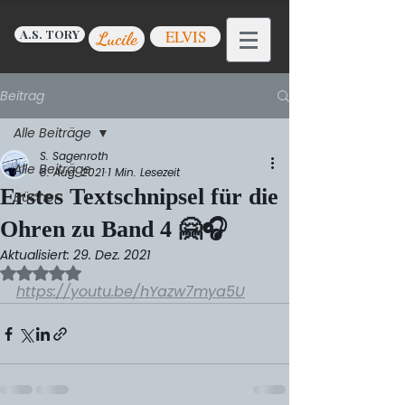
A.S. TORY
ELVIS
Lucile
Beitrag
Alle Beiträge
S. Sagenroth
Alle Beiträge
8. Aug. 2021
1 Min. Lesezeit
Erstes Textschnipsel für die
Bücher
Ohren zu Band 4 🤗🎧
Aktualisiert:
29. Dez. 2021
Mit NaN von 5 Sternen bewertet.
https://youtu.be/hYazw7mya5U