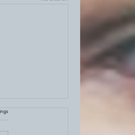
ertet.
ings