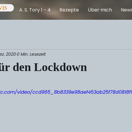
VIS
A. S. Tory 1 - 4
Rezepte
Über mich
New
Dez. 2020
0 Min. Lesezeit
für den Lockdown
ernen bewertet.
tatic.com/video/ccd965_8b8339e98aef453ab25f78d0818