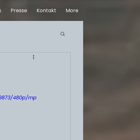
s
Presse
Kontakt
More
f9873/480p/mp