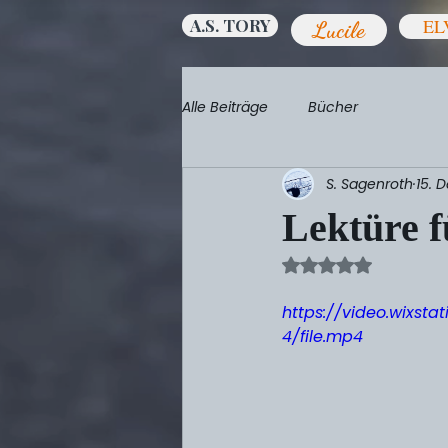
A.S. TORY
EL
Lucile
Alle Beiträge
Bücher
S. Sagenroth
15. 
Lektüre 
Mit NaN von 5 St
https://video.wixs
4/file.mp4