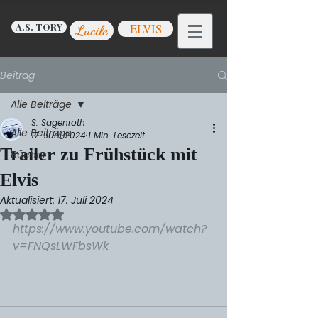
A.S. TORY
ELVIS
Lucile
Beitrag
Alle Beiträge
S. Sagenroth
Alle Beiträge
17. Juni 2024
1 Min. Lesezeit
Trailer zu Frühstück mit
Bücher
Elvis
Aktualisiert:
17. Juli 2024
Mit NaN von 5 Sternen bewertet.
https://www.youtube.com/watch?
v=FNQsLWFbsWk