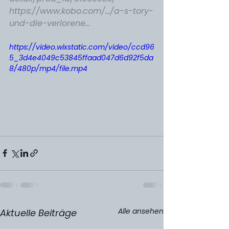
https://www.kobo.com/.../a-s-tory-
und-die-verlorene...
https://video.wixstatic.com/video/ccd96
5_3d4e4049c53845ffaad047d6d92f5da
8/480p/mp4/file.mp4
Alle ansehen
Aktuelle Beiträge