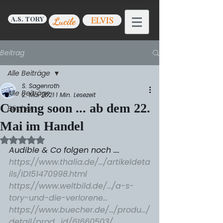
A.S. TORY
ELVIS
Lucile
Beitrag
Alle Beiträge
S. Sagenroth
Alle Beiträge
2. Mai 2021
1 Min. Lesezeit
Coming soon ... ab dem 22.
Bücher
Mai im Handel
Mit NaN von 5 Sternen bewertet.
Audible & Co folgen noch ....
https://www.thalia.de/.../artikeldeta
ils/ID151470998.html
https://www.weltbild.de/.../a-s-
tory-und-die-verlorene...
https://www.buecher.de/.../produ.../
detail/prod_id/61660503/