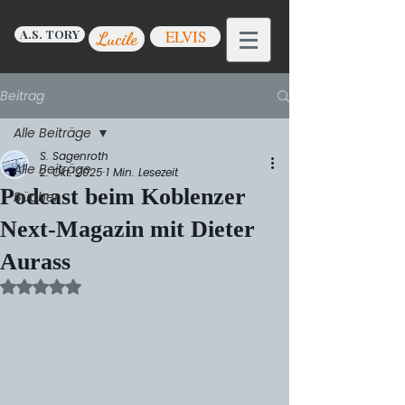
A.S. TORY
ELVIS
Lucile
Beitrag
Alle Beiträge
S. Sagenroth
Alle Beiträge
2. Okt. 2025
1 Min. Lesezeit
Podcast beim Koblenzer
Bücher
Next-Magazin mit Dieter
Aurass
Mit NaN von 5 Sternen bewertet.