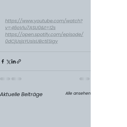
https://www.youtube.com/watch?
v=46oVlu7ASU0&t=12s
https://open.spotify.com/episode/
0dCjUsjsYUsisUBctESIgy
Alle ansehen
Aktuelle Beiträge