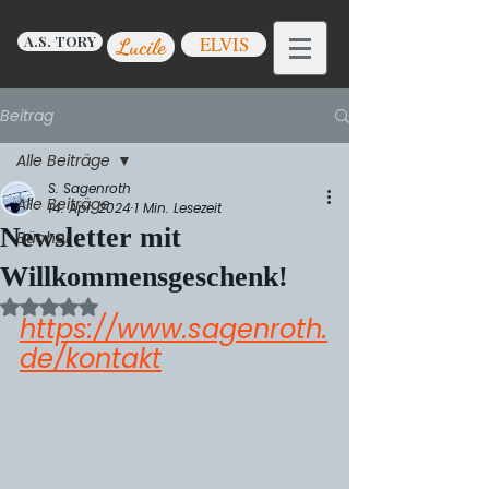
A.S. TORY
ELVIS
Lucile
Beitrag
Alle Beiträge
S. Sagenroth
Alle Beiträge
14. Apr. 2024
1 Min. Lesezeit
Newsletter mit
Bücher
Willkommensgeschenk!
Mit NaN von 5 Sternen bewertet.
https://www.sagenroth.
de/kontakt