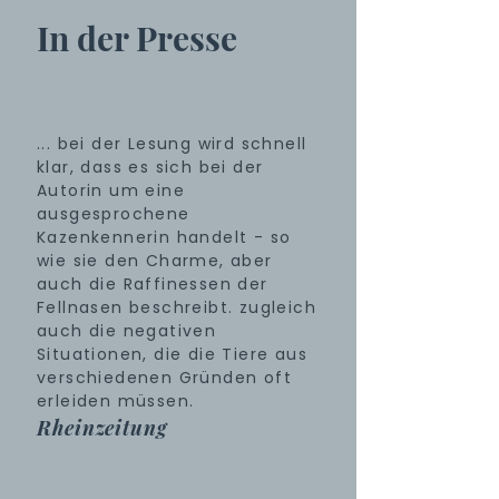
In der Presse
... bei der Lesung wird schnell
klar, dass es sich bei der
Autorin um eine
ausgesprochene
Kazenkennerin handelt - so
wie sie den Charme, aber
auch die Raffinessen der
Fellnasen beschreibt. zugleich
auch die negativen
Situationen, die die Tiere aus
verschiedenen Gründen oft
erleiden müssen.
Rheinzeitung