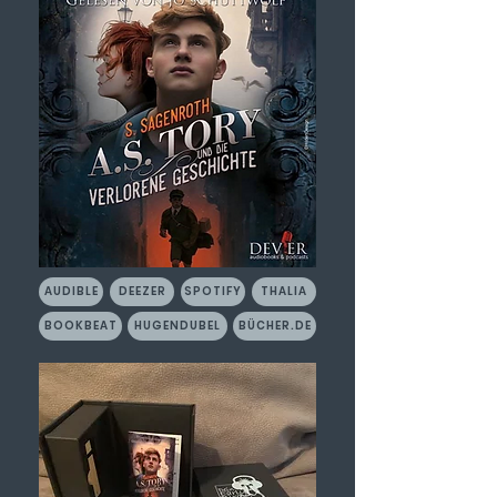
AUDIBLE
DEEZER
SPOTIFY
THALIA
BOOKBEAT
HUGENDUBEL
BÜCHER.DE