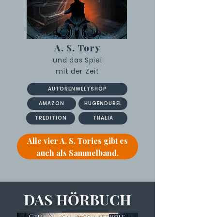
A. S. Tory
und das Spiel
mit der Zeit
AUTORENWELTSHOP
AMAZON
HUGENDUBEL
TREDITION
THALIA
Alle vier A. S. Tories gibt es
auch als Sammelband.
DAS HÖRBUCH