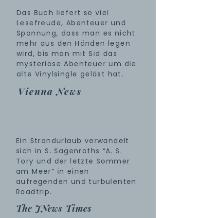
Das Buch liefert so viel
Lesefreude, Abenteuer und
Spannung, dass man es nicht
mehr aus den Händen legen
wird, bis man mit Sid das
mysteriöse Abenteuer um die
alte Vinylsingle gelöst hat.
Vienna News
Ein Strandurlaub verwandelt
sich in S. Sagenroths “A. S.
Tory und der letzte Sommer
am Meer” in einen
aufregenden und turbulenten
Roadtrip.
The JNews
Times